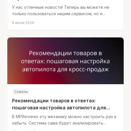
У нас отличные новости! Теперь вы можете не
только пользоваться нашим сервисом, но и
зарабатывать на нём, приглашая коллег и
6 июля 2026
партнёров.
Советы
Рекомендации товаров в ответах:
пошаговая настройка автопилота для
кросс-продаж
В MPReviews эту механику можно настроить раз и
забыть. Система сама будет анализировать
отзывы, определять подходящий момент и