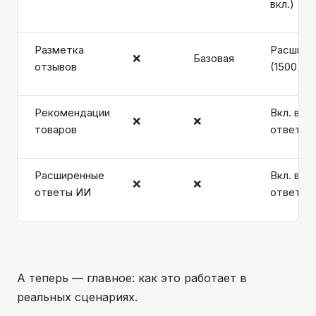
вкл.)
Разметка
Расшире
❌
Базовая
отзывов
(1500 вкл
Рекомендации
Вкл. в 15
❌
❌
товаров
ответов
Расширенные
Вкл. в 15
❌
❌
ответы ИИ
ответов
А теперь — главное: как это работает в
реальных сценариях.