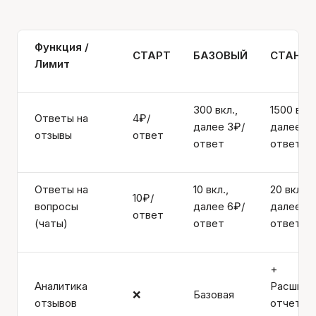
Функция /
СТАРТ
БАЗОВЫЙ
СТАНД
Лимит
300 вкл.,
1500 вкл.
Ответы на
4₽/
далее 3₽/
далее 2₽
отзывы
ответ
ответ
ответ
Ответы на
10 вкл.,
20 вкл.,
10₽/
вопросы
далее 6₽/
далее 5₽
ответ
(чаты)
ответ
ответ
+
Аналитика
Расшире
❌
Базовая
отзывов
отчеты (