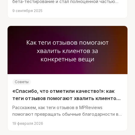
бета-тестирование и стал полноценной частью
сервиса.
9 сентября 2025
Советы
«Спасибо, что отметили качество!»: как
теги отзывов помогают хвалить клиентов
за конкретные вещи
Расскажем, как теги отзывов в MPReviews
помогают превращать обычные благодарности в
персонализированные комплименты, повышающие
19 февраля 2026
лояльность.