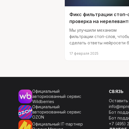
Фикс фильтрации стоп-
проверка на нерелеван
ответы
Мы улучшили механизм
фильтрации стоп-слов, чтоб
сделать ответы нейросети 
точными и релевантными.
17 февраля 2025
Официальный
СВЯЗЬ
авторизованный сервис
Оставить
Wildberries
info@mpre
Официальный
авторизованный сервис
Бот подд
OZON
Бот подд
+7 (495) 
Официальный IT-партнер