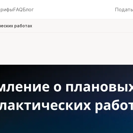
арифы
FAQ
Блог
Подать
еских работах