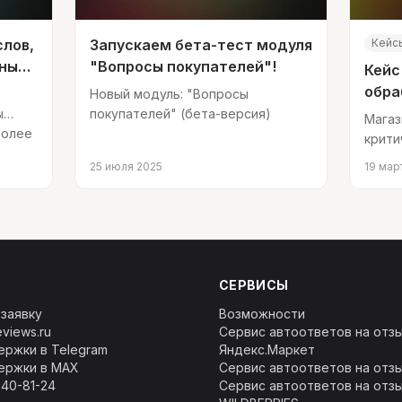
слов,
Запускаем бета-тест модуля
Кейс
тные
"Вопросы покупателей"!
Кейс
обра
Новый модуль: "Вопросы
мага
ы
покупателей" (бета-версия)
Магаз
более
Янде
крити
обраб
25 июля 2025
19 мар
СЕРВИСЫ
 заявку
Возможности
views.ru
Сервис автоответов на отз
ержки в Telegram
Яндекс.Маркет
ержки в MAX
Сервис автоответов на отз
240-81-24
Сервис автоответов на отз