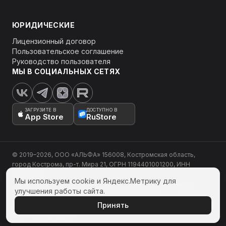
ЮРИДИЧЕСКИЕ
Лицензионный договор
Пользовательское соглашение
Руководство пользователя
МЫ В СОЦИАЛЬНЫХ СЕТЯХ
ЗАГРУЗИТЕ В
ДОСТУПНО В
App Store
RuStore
© 2019–
2026
, ООО «АЛЬФА» 156008, Костромская область,
город Кострома, пр-т. Мира 21, ОГРН 1194401001200, ИНН
4401190571
Мы используем cookie и Яндекс.Метрику для
Используя официальный сайт mpreviews.ru, вы даете согласие на работу с
улучшения работы сайта.
cookie и Яндекс.Метрикой для сбора технических данных.
Принять
Проект, дизайн и
разработка