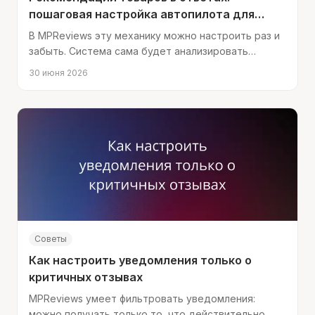
пошаговая настройка автопилота для
кросс-продаж
В MPReviews эту механику можно настроить раз и
забыть. Система сама будет анализировать
отзывы, определять подходящий момент и
30 июня 2026
добавлять рекомендации в ответы.
Советы
Как настроить уведомления только о
критичных отзывах
MPReviews умеет фильтровать уведомления:
можно получать только то, что действительно